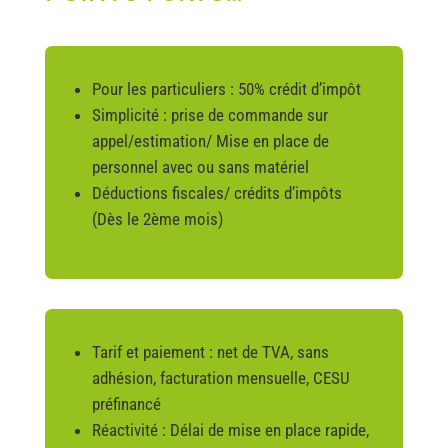
Pour les particuliers : 50% crédit d’impôt
Simplicité : prise de commande sur
appel/estimation/ Mise en place de
personnel avec ou sans matériel
Déductions fiscales/ crédits d’impôts
(Dès le 2ème mois)
Tarif et paiement : net de TVA, sans
adhésion, facturation mensuelle, CESU
préfinancé
Réactivité : Délai de mise en place rapide,