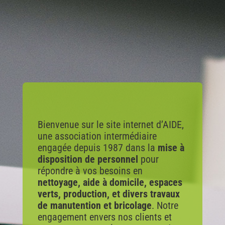
Bienvenue sur le site internet d’AIDE,
une association intermédiaire
engagée depuis 1987 dans la
mise à
disposition de personnel
pour
répondre à vos besoins en
nettoyage, aide à domicile, espaces
verts, production, et divers travaux
de manutention et bricolage
. Notre
engagement envers nos clients et