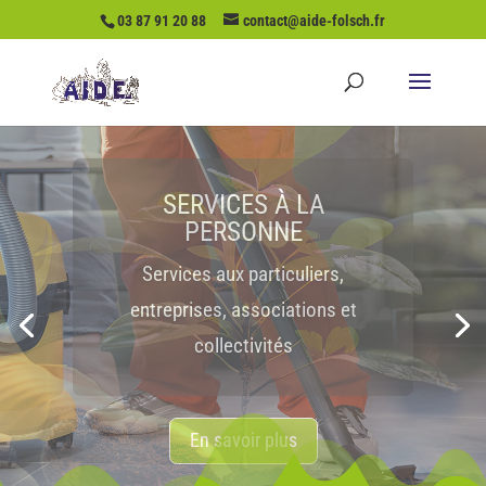
03 87 91 20 88
contact@aide-folsch.fr
AVEC AIDE
FOLSCHVILLER... VOS
AVANTAGES
Démarches simplifiées,
souplesse, tarifs attractifs,
crédits d’impôts
En savoir plus