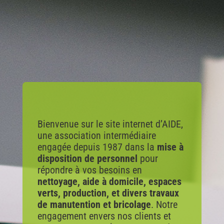
Bienvenue sur le site internet d’AIDE,
une association intermédiaire
engagée depuis 1987 dans la
mise à
disposition de personnel
pour
répondre à vos besoins en
nettoyage, aide à domicile, espaces
verts, production, et divers travaux
de manutention et bricolage
. Notre
engagement envers nos clients et