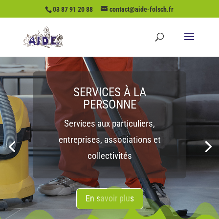
03 87 91 20 88
contact@aide-folsch.fr
AVEC AIDE
FOLSCHVILLER... VOS
AVANTAGES
Démarches simplifiées,
souplesse, tarifs attractifs,
crédits d’impôts