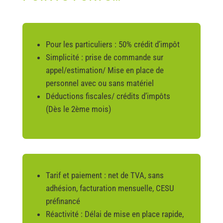
Pour les particuliers : 50% crédit d’impôt
Simplicité : prise de commande sur
appel/estimation/ Mise en place de
personnel avec ou sans matériel
Déductions fiscales/ crédits d’impôts
(Dès le 2ème mois)
Tarif et paiement : net de TVA, sans
adhésion, facturation mensuelle, CESU
préfinancé
Réactivité : Délai de mise en place rapide,